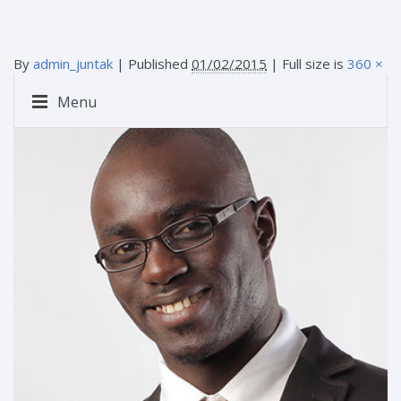
By
admin_juntak
|
Published
01/02/2015
| Full size is
360 ×
311
pixels
Menu