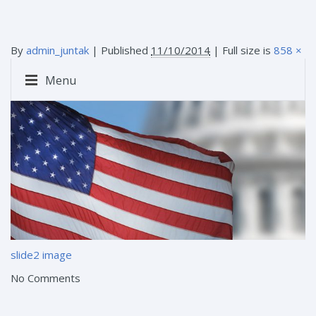
By
admin_juntak
|
Published
11/10/2014
| Full size is
858 ×
460
pixels
Menu
slide2
image
No Comments