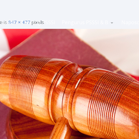
ze is
eranda
847 × 477
Tentang PSSSI
pixels
Pengurus PSSSI & B
Napos