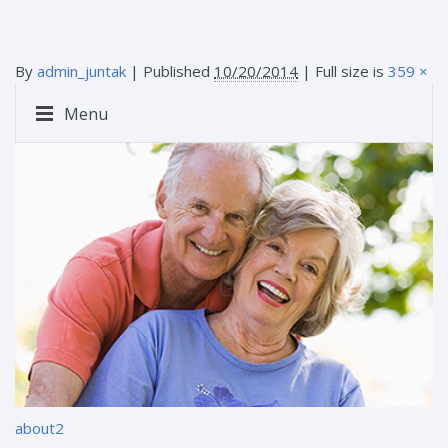
By
admin_juntak
|
Published
10/20/2014
| Full size is
359 ×
250
pixels
Menu
about2