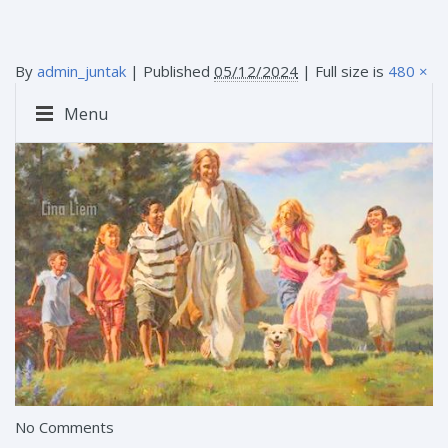
By
admin_juntak
|
Published
05/12/2024
| Full size is
480 ×
333
pixels
Menu
No Comments