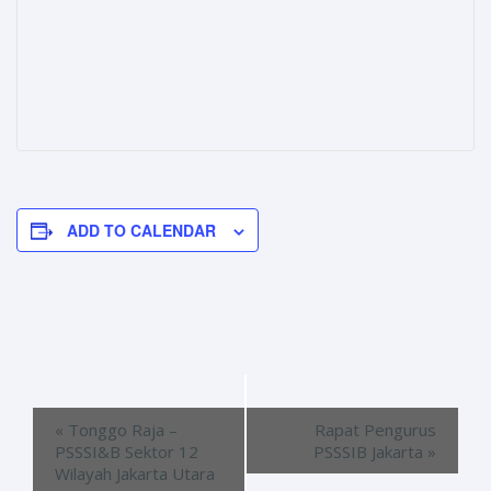
ADD TO CALENDAR
«
Tonggo Raja –
Rapat Pengurus
PSSSI&B Sektor 12
PSSSIB Jakarta
»
Wilayah Jakarta Utara