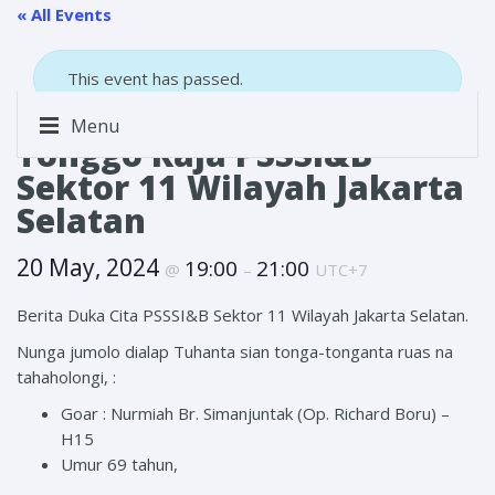
« All Events
This event has passed.
Menu
Tonggo Raja PSSSI&B
Sektor 11 Wilayah Jakarta
Selatan
20 May, 2024
19:00
21:00
@
–
UTC+7
Berita Duka Cita PSSSI&B Sektor 11 Wilayah Jakarta Selatan.
Nunga jumolo dialap Tuhanta sian tonga-tonganta ruas na
tahaholongi, :
Goar : Nurmiah Br. Simanjuntak (Op. Richard Boru) –
H15
Umur 69 tahun,